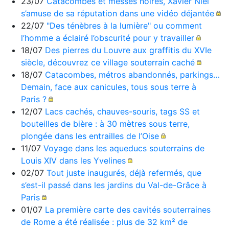
23/07
Catacombes et messes noires, Xavier Niel
s’amuse de sa réputation dans une vidéo déjantée
22/07
"Des ténèbres à la lumière" ou comment
l’homme a éclairé l’obscurité pour y travailler
18/07
Des pierres du Louvre aux graffitis du XVIe
siècle, découvrez ce village souterrain caché
18/07
Catacombes, métros abandonnés, parkings…
Demain, face aux canicules, tous sous terre à
Paris ?
12/07
Lacs cachés, chauves-souris, tags SS et
bouteilles de bière : à 30 mètres sous terre,
plongée dans les entrailles de l’Oise
11/07
Voyage dans les aqueducs souterrains de
Louis XIV dans les Yvelines
02/07
Tout juste inaugurés, déjà refermés, que
s’est-il passé dans les jardins du Val-de-Grâce à
Paris
01/07
La première carte des cavités souterraines
de Rome a été réalisée : plus de 32 km² de